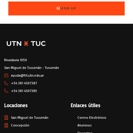
SIGN UP
Rivadavia 1050
San Miguel de Tucumán - Tucumán
ayuda@frt.utn.edu.ar
+54 381 4307387
+54 381 4307385
Locaciones
Enlaces útiles
San Miguel de Tucumán
Correo Electrónico
Concepción
Alumnos
Docentes