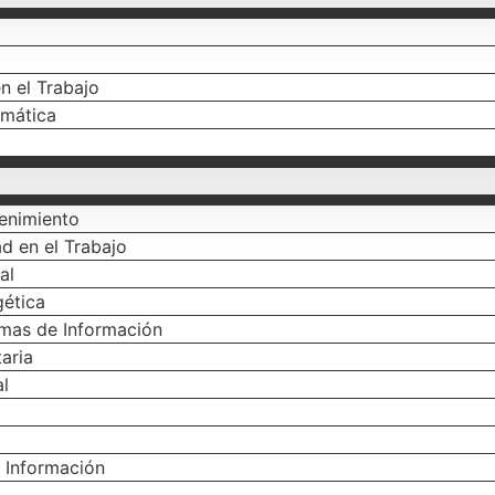
n el Trabajo
emática
tenimiento
d en el Trabajo
al
gética
temas de Información
aria
al
e Información