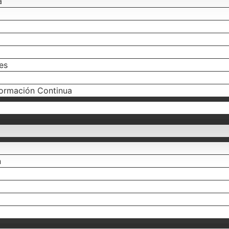
a
es
formación Continua
n