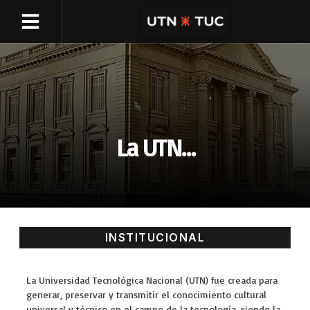
OFERTA ACADÉMICA
GESTIÓN ONLINE
La UTN…
INSTITUCIONAL
La Universidad Tecnológica Nacional (UTN) fue creada para
generar, preservar y transmitir el conocimiento cultural
universal y técnico en el campo de la tecnología, siendo la