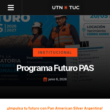
OFERTA ACADÉMICA
GESTIÓN ONLINE
INSTITUCIONAL
Programa Futuro PAS
junio 6, 2026
¡¡Impulsa tu futuro con Pan American Silver Argentina!