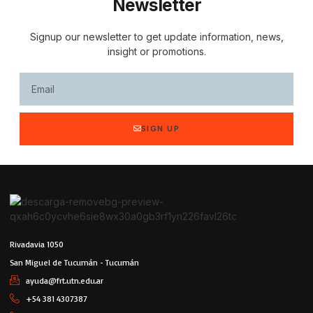
Newsletter
Signup our newsletter to get update information, news,
insight or promotions.
SIGN UP
Rivadavia 1050
San Miguel de Tucumán - Tucumán
ayuda@frt.utn.edu.ar
+54 381 4307387