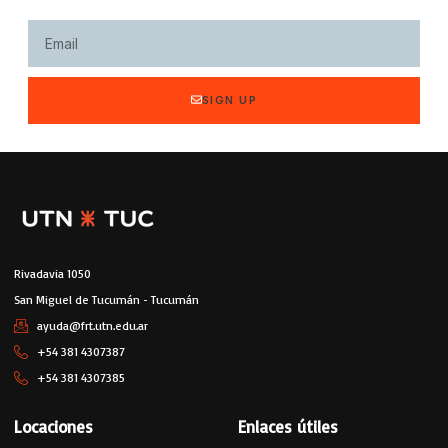
SIGN UP
Rivadavia 1050
San Miguel de Tucumán - Tucumán
ayuda@frt.utn.edu.ar
+54 381 4307387
+54 381 4307385
Locaciones
Enlaces útiles