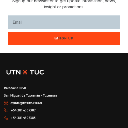
Signup our newsletter to get update information, news,
insight or promotions.
SIGN UP
Rivadavia 1050
San Miguel de Tucumán - Tucumán
ayuda@frt.utn.edu.ar
+54 381 4307387
+54 381 4307385