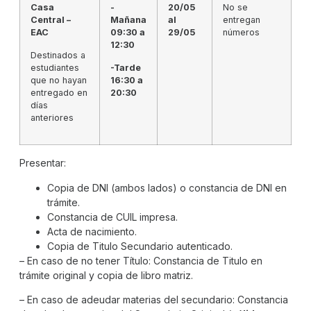
Casa
-
20/05
No se
Central –
Mañana
al
entregan
EAC
09:30 a
29/05
números
12:30
Destinados a
estudiantes
-Tarde
que no hayan
16:30 a
entregado en
20:30
días
anteriores
Presentar:
Copia de DNI (ambos lados) o constancia de DNI en
trámite.
Constancia de CUIL impresa.
Acta de nacimiento.
Copia de Titulo Secundario autenticado.
– En caso de no tener Título: Constancia de Titulo en
trámite original y copia de libro matriz.
– En caso de adeudar materias del secundario: Constancia