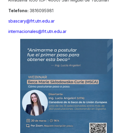
Telefono:
3816095981
sbascary@frt.utn.edu.ar
internacionales@frt.utn.edu.ar